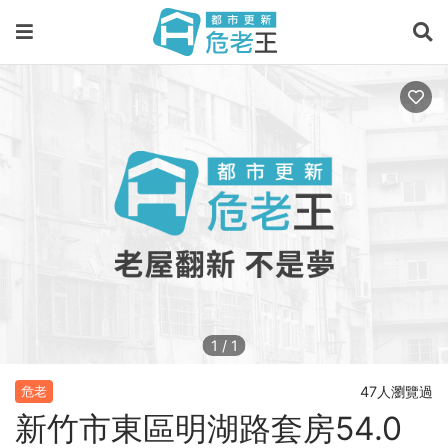
1
/
1
47人瀏覽過
危老
新竹市東區明湖路套房54.0