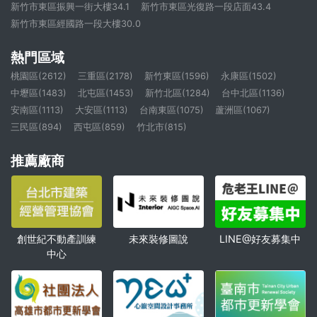
新竹市東區振興一街大樓34.1
新竹市東區光復路一段店面43.4
新竹市東區經國路一段大樓30.0
熱門區域
桃園區(2612)
三重區(2178)
新竹東區(1596)
永康區(1502)
中壢區(1483)
北屯區(1453)
新竹北區(1284)
台中北區(1136)
安南區(1113)
大安區(1113)
台南東區(1075)
蘆洲區(1067)
三民區(894)
西屯區(859)
竹北市(815)
推薦廠商
創世紀不動產訓練
未來裝修圖說
LINE@好友募集中
中心