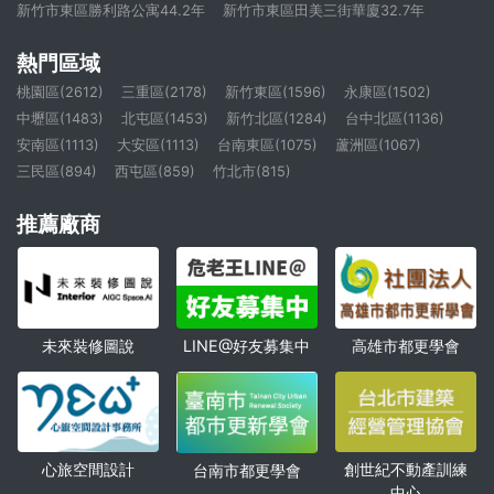
新竹市東區勝利路公寓44.2年
新竹市東區田美三街華廈32.7年
熱門區域
桃園區(2612)
三重區(2178)
新竹東區(1596)
永康區(1502)
中壢區(1483)
北屯區(1453)
新竹北區(1284)
台中北區(1136)
安南區(1113)
大安區(1113)
台南東區(1075)
蘆洲區(1067)
三民區(894)
西屯區(859)
竹北市(815)
推薦廠商
未來裝修圖說
高雄市都更學會
LINE@好友募集中
心旅空間設計
創世紀不動產訓練
台南市都更學會
中心