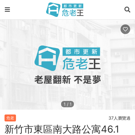
1
/
1
37人瀏覽過
危老
新竹市東區南大路公寓46.1