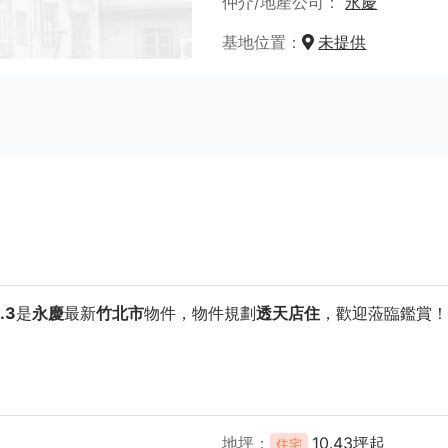
仲介/地產公司
永慶
基地位置
未提供
.3
是
永慶
最新
竹北市
物件，物件規劃
透天店住
，歡迎蒞臨鑑賞！
地坪
10.43坪起
住宅