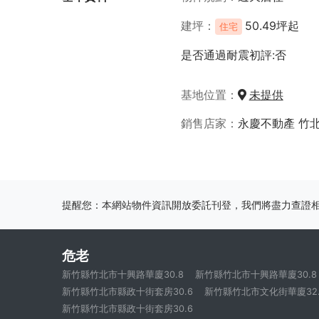
建坪
50.49坪起
住宅
是否通過耐震初評:否
基地位置
未提供
銷售店家
永慶不動產 竹
提醒您：本網站物件資訊開放委託刊登，我們將盡力查證
危老
新竹縣竹北市十興路華廈30.8
新竹縣竹北市十興路華廈30.8
新竹縣竹北市縣政十街套房30.6
新竹縣竹北市文化街華廈32.
新竹縣竹北市縣政十街套房30.6