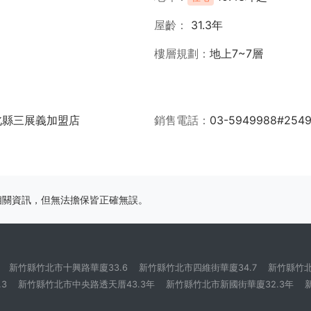
屋齡
31.3年
樓層規劃
地上7~7層
北縣三展義加盟店
銷售電話
03-5949988#254
相關資訊，但無法擔保皆正確無誤。
新竹縣竹北市十興路華廈33.6
新竹縣竹北市四維街華廈34.7
新竹縣竹北
3
新竹縣竹北市中央路透天厝43.3年
新竹縣竹北市新國街華廈32.3年