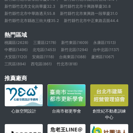
新竹縣竹北市文化街華廈32.3
新竹縣竹北市十興路華廈30.8
新竹縣竹北市中華路透天55.8
新竹縣竹北市東興路一段華廈31.0
新竹縣竹北市縣政三街大樓35.2
新竹縣竹北市中正東路店面44.4
熱門區域
桃園區(2628)
三重區(2178)
新竹東區(1609)
永康區(1513)
中壢區(1496)
北屯區(1453)
新竹北區(1294)
台中北區(1137)
大安區(1120)
安南區(1118)
台南東區(1088)
蘆洲區(1067)
三民區(894)
西屯區(861)
竹北市(818)
推薦廠商
心旅空間設計
創世紀不動產訓練
台南市都更學會
中心