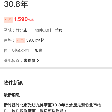
30.8年
1,590
住宅
萬起
區域
竹北市
物件規劃
華廈
建坪
39.81坪起
住宅
仲介/地產公司
永慶
基地位置
未提供
物件新訊
最新消息
新竹縣竹北市光明九路華廈30.8年
是
永慶
最新
竹北市
物
件，物件規劃
華廈
，歡迎蒞臨鑑賞！