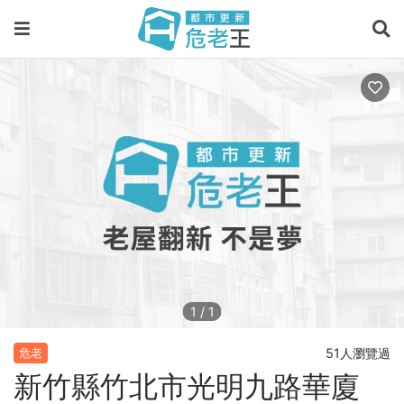
1
/
1
51人瀏覽過
危老
新竹縣竹北市光明九路華廈