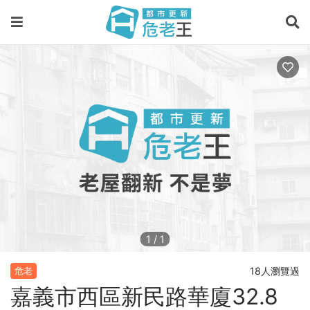
1
/
1
18人瀏覽過
危老
嘉義市西區新民路華廈32.8