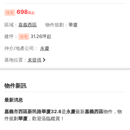
698
住宅
萬起
區域
嘉義西區
物件規劃
華廈
建坪
31.26坪起
住宅
仲介/地產公司
永慶
基地位置
未提供
物件新訊
最新消息
嘉義市西區新民路華廈32.8
是
永慶
最新
嘉義西區
物件，物
件規劃
華廈
，歡迎蒞臨鑑賞！