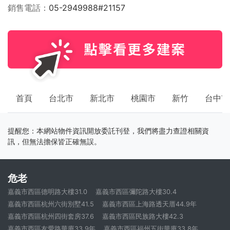
銷售電話
05-2949988#21157
首頁
台北市
新北市
桃園市
新竹
台中市
提醒您：本網站物件資訊開放委託刊登，我們將盡力查證相關資
訊，但無法擔保皆正確無誤。
危老
嘉義市西區德明路大樓31.0
嘉義市西區彌陀路大樓30.4
嘉義市西區杭州六街別墅41.5
嘉義市西區上海路透天厝44.9年
嘉義市西區杭州四街套房37.6
嘉義市西區民族路大樓42.3
嘉義市西區友愛路華廈33.9年
嘉義市西區福州五街華廈33.8年