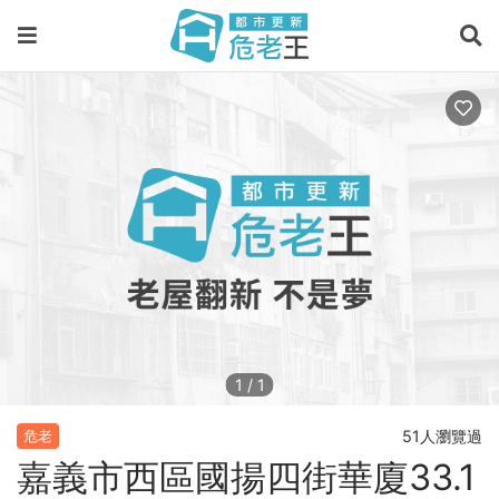
1
/
1
51人瀏覽過
危老
嘉義市西區國揚四街華廈33.1