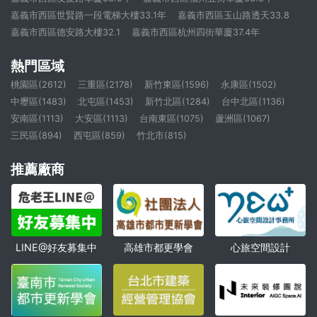
嘉義市西區世賢路一段電梯大樓33.1年
嘉義市西區玉山路透天33.8
嘉義市西區德安路大樓32.1
嘉義市西區杭州四街華廈37.4年
熱門區域
桃園區(2612)
三重區(2178)
新竹東區(1596)
永康區(1502)
中壢區(1483)
北屯區(1453)
新竹北區(1284)
台中北區(1136)
安南區(1113)
大安區(1113)
台南東區(1075)
蘆洲區(1067)
三民區(894)
西屯區(859)
竹北市(815)
推薦廠商
高雄市都更學會
心旅空間設計
LINE@好友募集中