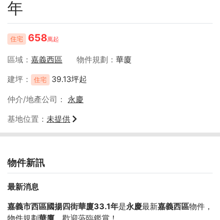
年
658
住宅
萬起
區域
嘉義西區
物件規劃
華廈
建坪
39.13坪起
住宅
仲介/地產公司
永慶
基地位置
未提供
物件新訊
最新消息
嘉義市西區國揚四街華廈33.1年
是
永慶
最新
嘉義西區
物件，
物件規劃
華廈
，歡迎蒞臨鑑賞！