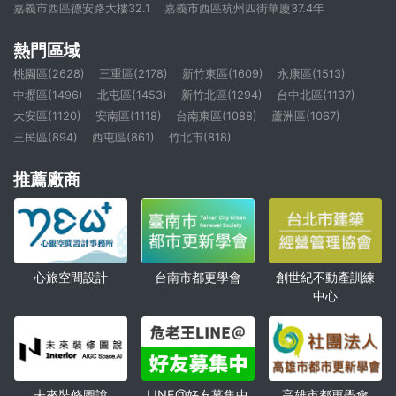
嘉義市西區德安路大樓32.1
嘉義市西區杭州四街華廈37.4年
熱門區域
桃園區(2628)
三重區(2178)
新竹東區(1609)
永康區(1513)
中壢區(1496)
北屯區(1453)
新竹北區(1294)
台中北區(1137)
大安區(1120)
安南區(1118)
台南東區(1088)
蘆洲區(1067)
三民區(894)
西屯區(861)
竹北市(818)
推薦廠商
心旅空間設計
創世紀不動產訓練
台南市都更學會
中心
未來裝修圖說
高雄市都更學會
LINE@好友募集中