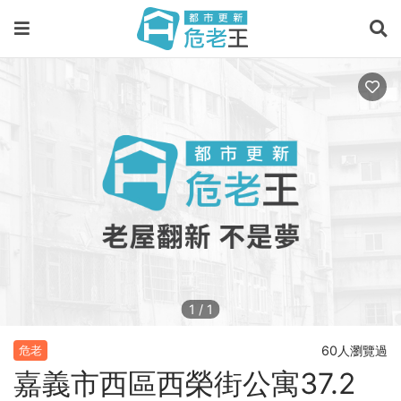
1
/
1
60人瀏覽過
危老
嘉義市西區西榮街公寓37.2