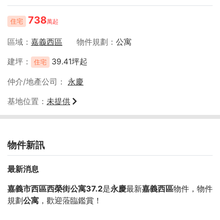
738
住宅
萬起
區域
嘉義西區
物件規劃
公寓
建坪
39.41坪起
住宅
仲介/地產公司
永慶
基地位置
未提供
物件新訊
最新消息
嘉義市西區西榮街公寓37.2
是
永慶
最新
嘉義西區
物件，物件
規劃
公寓
，歡迎蒞臨鑑賞！