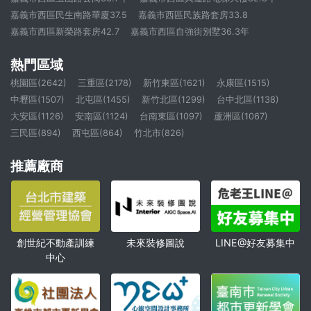
嘉義市西區民生南路華廈37.5
嘉義市西區民族路套房33.8
嘉義市西區新榮路套房42.7
嘉義市西區自強街別墅36.3年
熱門區域
桃園區(2642)
三重區(2178)
新竹東區(1621)
永康區(1515)
中壢區(1507)
北屯區(1455)
新竹北區(1299)
台中北區(1138)
大安區(1126)
安南區(1124)
台南東區(1097)
蘆洲區(1067)
三民區(894)
西屯區(864)
竹北市(826)
推薦廠商
創世紀不動產訓練
未來裝修圖說
LINE@好友募集中
中心