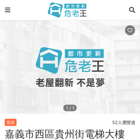
1
/
1
52人瀏覽過
危老
嘉義市西區貴州街電梯大樓