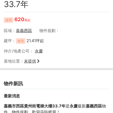
33.7年
620
住宅
萬起
區域
嘉義西區
物件規劃
建坪
21.41坪起
住宅
仲介/地產公司
永慶
基地位置
未提供
物件新訊
最新消息
嘉義市西區貴州街電梯大樓33.7年
是
永慶
最新
嘉義西區
物
件，物件規劃
，歡迎蒞臨鑑賞！