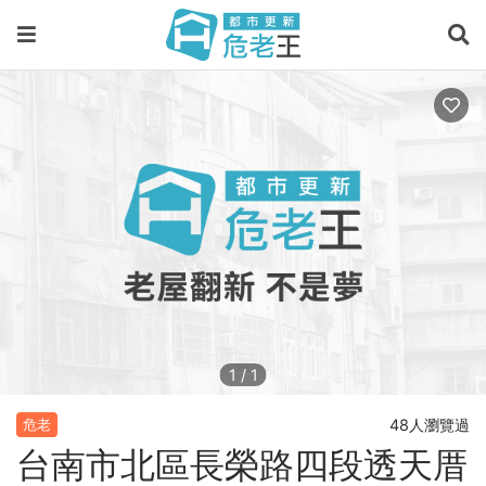
1
/
1
48人瀏覽過
危老
台南市北區長榮路四段透天厝