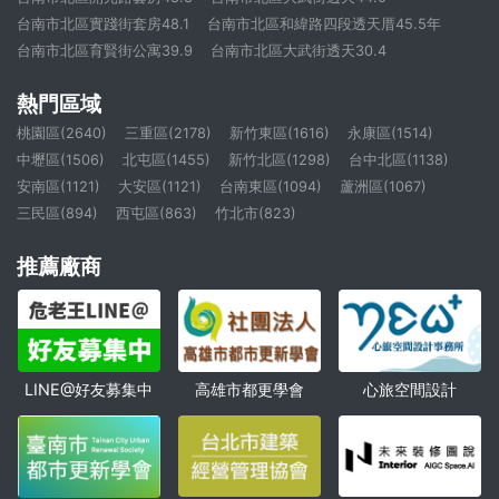
台南市北區實踐街套房48.1
台南市北區和緯路四段透天厝45.5年
台南市北區育賢街公寓39.9
台南市北區大武街透天30.4
熱門區域
桃園區(2640)
三重區(2178)
新竹東區(1616)
永康區(1514)
中壢區(1506)
北屯區(1455)
新竹北區(1298)
台中北區(1138)
安南區(1121)
大安區(1121)
台南東區(1094)
蘆洲區(1067)
三民區(894)
西屯區(863)
竹北市(823)
推薦廠商
高雄市都更學會
心旅空間設計
LINE@好友募集中