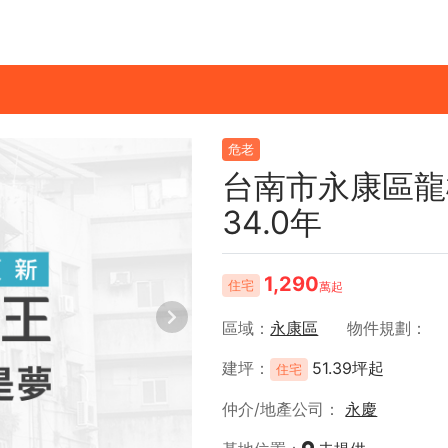
危老
台南市永康區龍
34.0年
1,290
住宅
萬起
區域
永康區
物件規劃
建坪
51.39坪起
住宅
仲介/地產公司
永慶