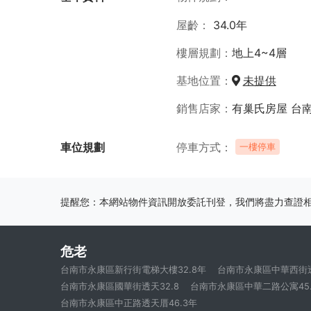
屋齡
34.0年
樓層規劃
地上4~4層
基地位置
未提供
銷售店家
有巢氏房屋 台
車位規劃
停車方式
一樓停車
提醒您：本網站物件資訊開放委託刊登，我們將盡力查證
危老
台南市永康區新行街電梯大樓32.8年
台南市永康區中華西街透
台南市永康區國華街透天32.8
台南市永康區中華二路公寓45.
台南市永康區中正路透天厝46.3年