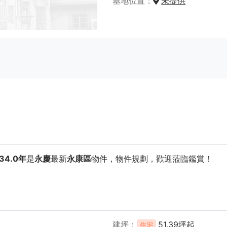
基地位置
未提供
4.0年
是
永慶
最新
永康區
物件，物件規劃
，歡迎蒞臨鑑賞！
建坪
51.39坪起
住宅