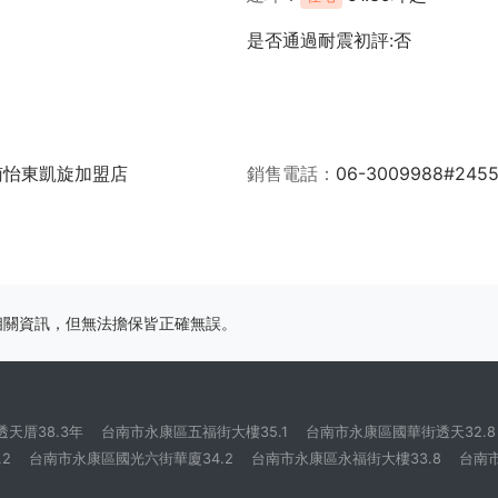
是否通過耐震初評:否
南怡東凱旋加盟店
銷售電話
06-3009988#245
相關資訊，但無法擔保皆正確無誤。
天厝38.3年
台南市永康區五福街大樓35.1
台南市永康區國華街透天32.8
2
台南市永康區國光六街華廈34.2
台南市永康區永福街大樓33.8
台南市