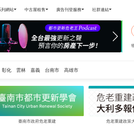
系列網站
中古屋租售
廣告刊登服務
社群連結
彰化
雲林
嘉義
台南市
高雄市
危老重建政策
臺南市政府危老重建