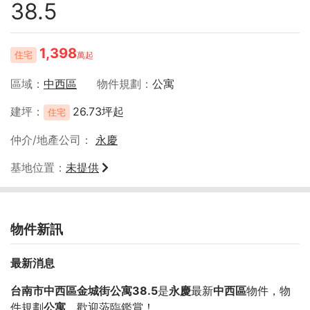
38.5
1,398
住宅
萬起
區域
中西區
物件規劃
公寓
建坪
26.73坪起
住宅
仲介/地產公司
永慶
基地位置
未提供
物件新訊
最新消息
台南市中西區金城街公寓38.5
是
永慶
最新
中西區
物件，物
件規劃
公寓
，歡迎蒞臨鑑賞！