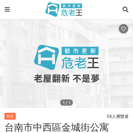
1
/
1
58人瀏覽過
危老
台南市中西區金城街公寓