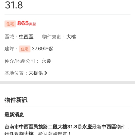
31.8
865
住宅
萬起
區域
中西區
物件規劃
大樓
建坪
37.69坪起
住宅
仲介/地產公司
永慶
基地位置
未提供
物件新訊
最新消息
台南市中西區民族路二段大樓31.8
是
永慶
最新
中西區
物件，
物件規劃
大樓
，歡迎蒞臨鑑賞！