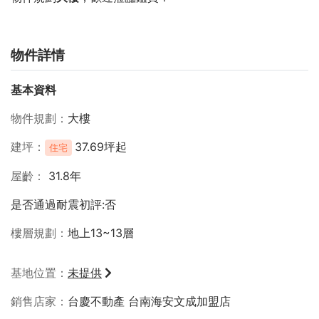
物件詳情
基本資料
物件規劃
大樓
建坪
37.69坪起
住宅
屋齡
31.8年
是否通過耐震初評:否
樓層規劃
地上13~13層
基地位置
未提供
銷售店家
台慶不動產 台南海安文成加盟店