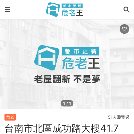
1
/
1
51人瀏覽過
危老
台南市北區成功路大樓41.7