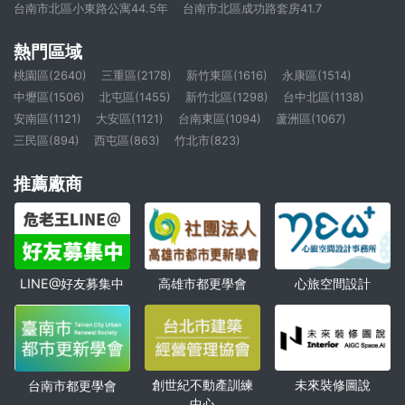
台南市北區小東路公寓44.5年
台南市北區成功路套房41.7
熱門區域
桃園區(2640)
三重區(2178)
新竹東區(1616)
永康區(1514)
中壢區(1506)
北屯區(1455)
新竹北區(1298)
台中北區(1138)
安南區(1121)
大安區(1121)
台南東區(1094)
蘆洲區(1067)
三民區(894)
西屯區(863)
竹北市(823)
推薦廠商
高雄市都更學會
心旅空間設計
LINE@好友募集中
創世紀不動產訓練
未來裝修圖說
台南市都更學會
中心