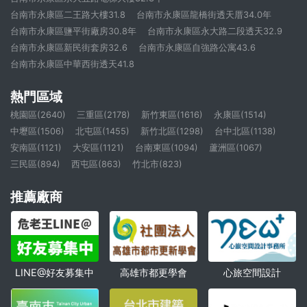
台南市永康區二王路大樓31.8
台南市永康區龍橋街透天厝34.0年
台南市永康區鹽平街廠房30.8年
台南市永康區永大路二段透天32.9
台南市永康區新民街套房32.6
台南市永康區自強路公寓43.6
台南市永康區中華西街透天41.8
熱門區域
桃園區(2640)
三重區(2178)
新竹東區(1616)
永康區(1514)
中壢區(1506)
北屯區(1455)
新竹北區(1298)
台中北區(1138)
安南區(1121)
大安區(1121)
台南東區(1094)
蘆洲區(1067)
三民區(894)
西屯區(863)
竹北市(823)
推薦廠商
高雄市都更學會
心旅空間設計
LINE@好友募集中