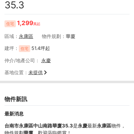
35.3
1,299
住宅
萬起
區域
永康區
物件規劃
華廈
建坪
51.4坪起
住宅
仲介/地產公司
永慶
基地位置
未提供
物件新訊
最新消息
台南市永康區中山南路華廈35.3
是
永慶
最新
永康區
物件，
物件規劃
華廈
，歡迎蒞臨鑑賞！