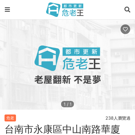
1
/
1
238人瀏覽過
危老
台南市永康區中山南路華廈