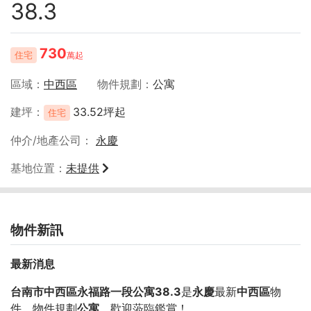
38.3
730
住宅
萬起
區域
中西區
物件規劃
公寓
建坪
33.52坪起
住宅
仲介/地產公司
永慶
基地位置
未提供
物件新訊
最新消息
台南市中西區永福路一段公寓38.3
是
永慶
最新
中西區
物
件，物件規劃
公寓
，歡迎蒞臨鑑賞！