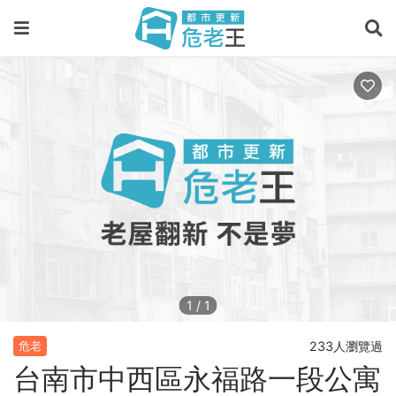
1
/
1
233人瀏覽過
危老
台南市中西區永福路一段公寓