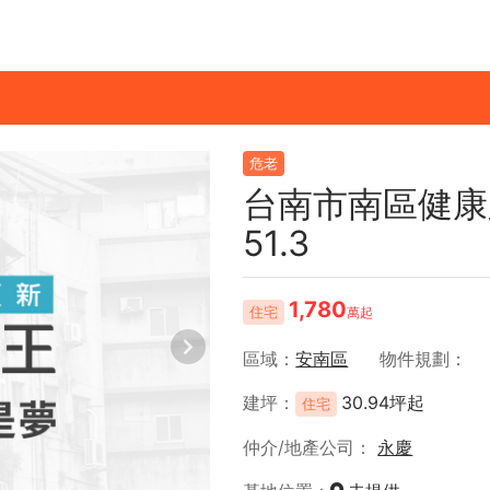
危老
台南市南區健康
51.3
1,780
住宅
萬起
區域
安南區
物件規劃
建坪
30.94坪起
住宅
仲介/地產公司
永慶