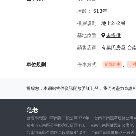
屋齡
51.3年
樓層規劃
地上2~2層
基地位置
未提供
銷售店家
有巢氏房屋 台
車位規劃
停車方式
、
前院停車
一
提醒您：本網站物件資訊開放委託刊登，我們將盡力查證
危老
台南市南區中華南路二段公寓37.6年
台南市南區新建路公寓43
台南市安南區公學路六段店面41.6
台南市南區健民街公寓45.
台南市南區金華路二段華廈44.0年
台南市南區健康路一段透天