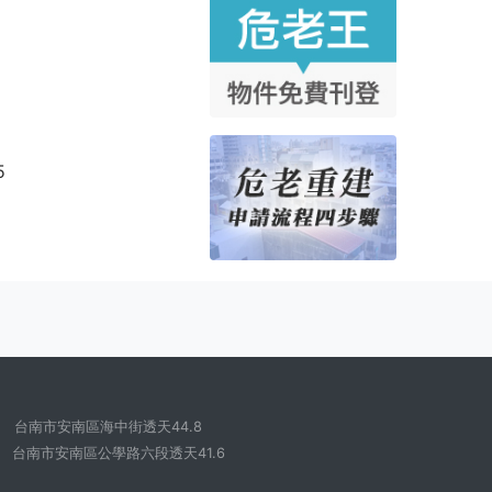
5
台南市安南區海中街透天44.8
台南市安南區公學路六段透天41.6