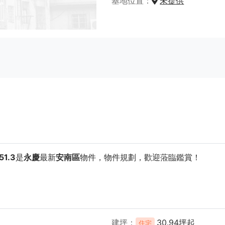
基地位置
未提供
1.3
是
永慶
最新
安南區
物件，物件規劃
，歡迎蒞臨鑑賞！
建坪
30.94坪起
住宅