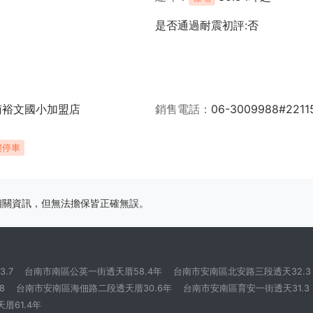
是否通過耐震初評:否
南裕文國小加盟店
銷售電話
06-3009988#2211
樓停車
相關資訊，但無法擔保皆正確無誤。
.7
台南市南區公英一街透天厝58.4年
台南市安南區北安路三段透天32.3
8
台南市安南區海佃路二段透天厝30.6年
台南市安南區育安一街透天31.3
厝61.4年