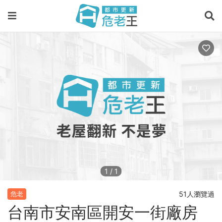
1
/
1
51人瀏覽過
危老
台南市安南區開安一街廠房