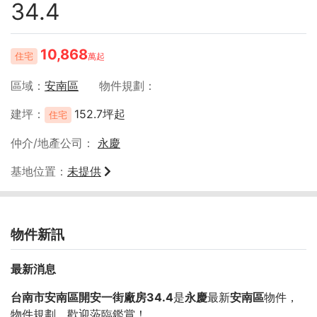
34.4
10,868
住宅
萬起
區域
安南區
物件規劃
建坪
152.7坪起
住宅
仲介/地產公司
永慶
基地位置
未提供
物件新訊
最新消息
台南市安南區開安一街廠房34.4
是
永慶
最新
安南區
物件，
物件規劃
，歡迎蒞臨鑑賞！