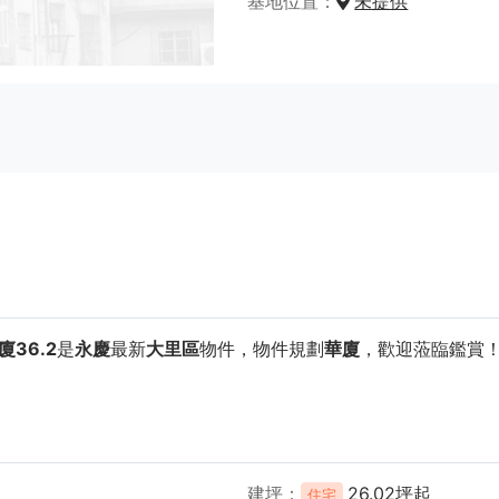
基地位置
未提供
36.2
是
永慶
最新
大里區
物件，物件規劃
華廈
，歡迎蒞臨鑑賞
建坪
26.02坪起
住宅