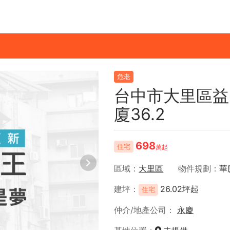
危老
台中市大里區益
廈36.2
698
住宅
萬起
區域
大里區
物件規劃
華
建坪
26.02坪起
住宅
仲介/地產公司
永慶