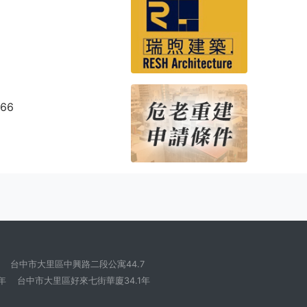
866
台中市大里區中興路二段公寓44.7
年
台中市大里區好來七街華廈34.1年