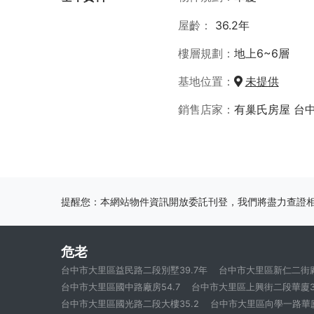
屋齡
36.2年
樓層規劃
地上6~6層
基地位置
未提供
銷售店家
有巢氏房屋 台
提醒您：本網站物件資訊開放委託刊登，我們將盡力查證
危老
台中市大里區益民路二段別墅39.7年
台中市大里區新仁二街廠
台中市大里區國中路廠房54.7
台中市大里區上興街二段華廈31
台中市大里區國光路二段大樓35.2
台中市大里區向學一路華廈