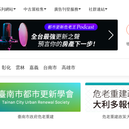
系列網站
中古屋租售
廣告刊登服務
社群連結
彰化
雲林
嘉義
台南市
高雄市
危老重建政策
臺南市政府危老重建