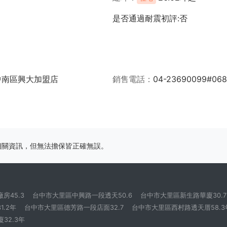
是否通過耐震初評:否
中南區興大加盟店
銷售電話
04-23690099#06
相關資訊，但無法擔保皆正確無誤。
房45.3
台中市大里區中興路一段透天50.6
台中市大里區新生路華廈30.7
.2年
台中市大里區德芳路一段店面32.7
台中市大里區西村路透天厝58.3
32.3年