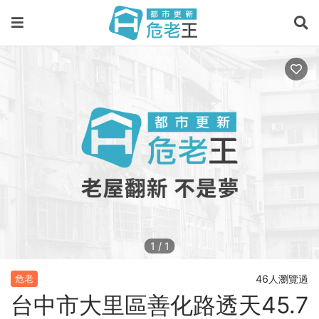
1
/
1
46人瀏覽過
危老
台中市大里區善化路透天45.7