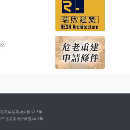
24
區東成路電梯大樓32.5年
中市北區美德街華廈44.3年