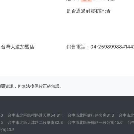
是否通過耐震初評:否
中台灣大道加盟店
銷售電話
04-25989988#144
相關資訊，但無法擔保皆正確無誤。
0
台中市北區民權路透天厝54.8年
台中市北區健行路套房31.3
台中市北
5
台中市北區天津路二段華廈32.3
台中市北區崇德路一段公寓45.6
台
寓43.5