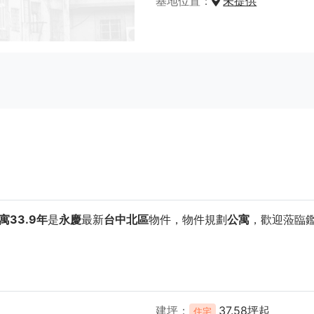
基地位置
未提供
33.9年
是
永慶
最新
台中北區
物件，物件規劃
公寓
，歡迎蒞臨
建坪
37.58坪起
住宅