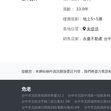
屋齡
33.9年
樓層規劃
地上5~5層
基地位置
未提供
銷售店家
永慶不動產 台
提醒您：本網站物件資訊開放委託刊登，我們將盡力查證
危老
台中市北區青島西街華廈32.2
台中市北區中清路一段套房45.
台中市北區北平路二段公寓42.3年
台中市北區瑞祥街公寓43.
台中市北區柳川西路四段電梯大樓40.8年
台中市北區瑞祥街公