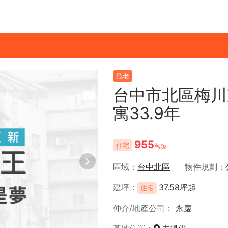
危老
台中市北區梅川
寓33.9年
955
住宅
萬起
區域
台中北區
物件規劃
建坪
37.58坪起
住宅
仲介/地產公司
永慶