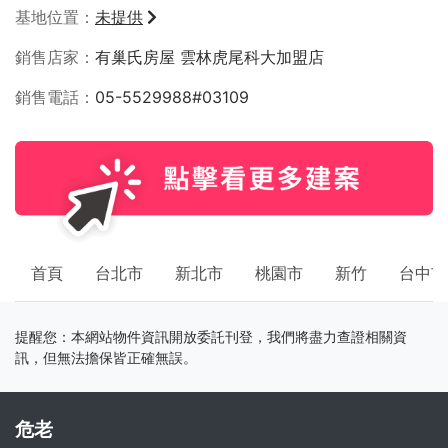
基地位置
未提供
銷售店家
有巢氏房屋 雲林虎尾科大加盟店
銷售電話
05-5529988#03109
首頁
台北市
新北市
桃園市
新竹
台中市
提醒您：本網站物件資訊開放委託刊登，我們將盡力查證相關資
訊，但無法擔保皆正確無誤。
危老