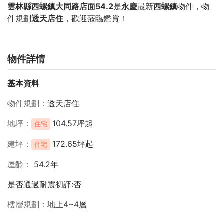
雲林縣西螺鎮大同路店面54.2
是
永慶
最新
西螺鎮
物件，物
件規劃
透天店住
，歡迎蒞臨鑑賞！
物件詳情
基本資料
物件規劃
透天店住
地坪
104.57坪起
住宅
建坪
172.65坪起
住宅
屋齡
54.2年
是否通過耐震初評:否
樓層規劃
地上4~4層