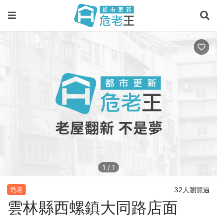
1
/
1
32人瀏覽過
危老
雲林縣西螺鎮大同路店面