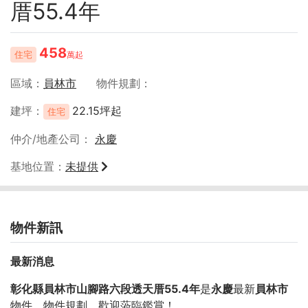
厝55.4年
458
住宅
萬起
區域
員林市
物件規劃
建坪
22.15坪起
住宅
仲介/地產公司
永慶
基地位置
未提供
物件新訊
最新消息
彰化縣員林市山腳路六段透天厝55.4年
是
永慶
最新
員林市
物件，物件規劃
，歡迎蒞臨鑑賞！