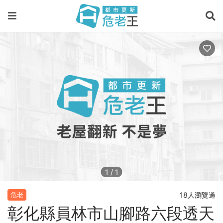
1
/
1
18人瀏覽過
危老
彰化縣員林市山腳路六段透天