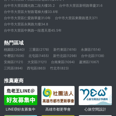
台中市大里區國光路二段大樓35.2
台中市大里區新明路華廈31.6
台中市大里區大智路電梯大樓33.6年
台中市大里區仁愛路華廈31.0年
台中市大里區東榮路透天37.1
台中市大里區永興路大樓34.8
台中市大里區中興路一段透天厝45.5年
熱門區域
桃園區(2640)
三重區(2178)
新竹東區(1616)
永康區(1514)
中壢區(1506)
北屯區(1455)
新竹北區(1298)
台中北區(1138)
安南區(1121)
大安區(1121)
台南東區(1094)
蘆洲區(1067)
三民區(894)
西屯區(863)
竹北市(823)
推薦廠商
高雄市都更學會
心旅空間設計
LINE@好友募集中