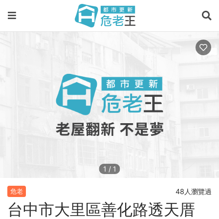
1
/
1
48人瀏覽過
危老
台中市大里區善化路透天厝