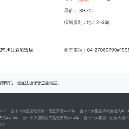
屋齡
39.7年
樓層規劃
地上2~2層
屯南興公園加盟店
銷售電話
04-27060799#199
相關資訊，但無法擔保皆正確無誤。
.7
台中市大里區德芳路一段透天厝46.5年
台中市大里區塗城路透天49.9
厝44.3年
台中市大里區內元路透天厝42.4年
台中市大里區中山路大樓32
.6