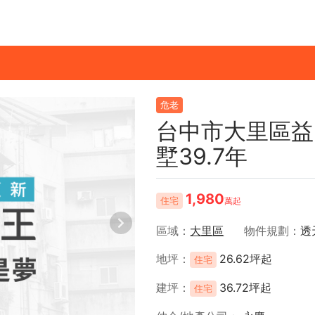
危老
台中市大里區益
墅39.7年
1,980
住宅
萬起
區域
大里區
物件規劃
透
地坪
26.62坪起
住宅
建坪
36.72坪起
住宅