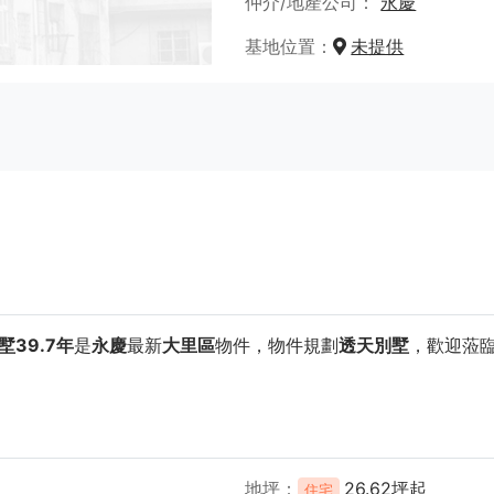
仲介/地產公司
永慶
基地位置
未提供
39.7年
是
永慶
最新
大里區
物件，物件規劃
透天別墅
，歡迎蒞
地坪
26.62坪起
住宅