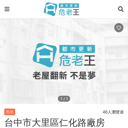
1
/
1
46人瀏覽過
危老
台中市大里區仁化路廠房