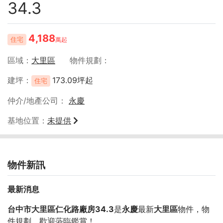
34.3
4,188
住宅
萬起
區域
大里區
物件規劃
建坪
173.09坪起
住宅
仲介/地產公司
永慶
基地位置
未提供
物件新訊
最新消息
台中市大里區仁化路廠房34.3
是
永慶
最新
大里區
物件，物
件規劃
，歡迎蒞臨鑑賞！