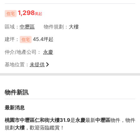
1,298
住宅
萬起
區域
中壢區
物件規劃
大樓
建坪
45.4坪起
住宅
仲介/地產公司
永慶
基地位置
未提供
物件新訊
最新消息
桃園市中壢區仁和街大樓31.9
是
永慶
最新
中壢區
物件，物件
規劃
大樓
，歡迎蒞臨鑑賞！