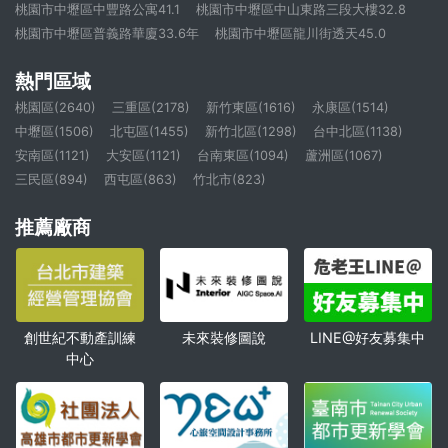
桃園市中壢區中豐路公寓41.1
桃園市中壢區中山東路三段大樓32.8
桃園市中壢區普義路華廈33.6年
桃園市中壢區龍川街透天45.0
熱門區域
桃園區(2640)
三重區(2178)
新竹東區(1616)
永康區(1514)
中壢區(1506)
北屯區(1455)
新竹北區(1298)
台中北區(1138)
安南區(1121)
大安區(1121)
台南東區(1094)
蘆洲區(1067)
三民區(894)
西屯區(863)
竹北市(823)
推薦廠商
創世紀不動產訓練
未來裝修圖說
LINE@好友募集中
中心