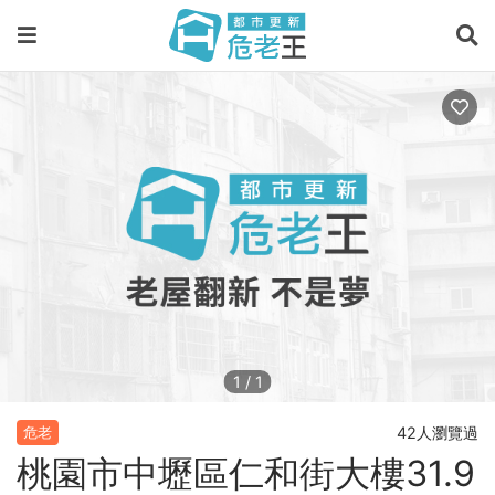
1
/
1
42人瀏覽過
危老
桃園市中壢區仁和街大樓31.9