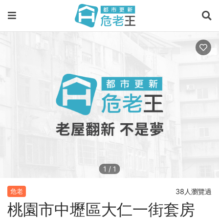
1
/
1
38人瀏覽過
危老
桃園市中壢區大仁一街套房