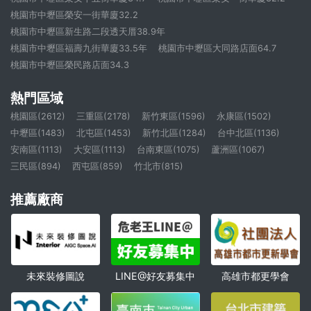
桃園市中壢區榮安一街華廈32.2
桃園市中壢區新生路二段透天厝38.9年
桃園市中壢區福壽九街華廈33.5年
桃園市中壢區大同路店面64.7
桃園市中壢區榮民路店面34.3
熱門區域
桃園區(2612)
三重區(2178)
新竹東區(1596)
永康區(1502)
中壢區(1483)
北屯區(1453)
新竹北區(1284)
台中北區(1136)
安南區(1113)
大安區(1113)
台南東區(1075)
蘆洲區(1067)
三民區(894)
西屯區(859)
竹北市(815)
推薦廠商
未來裝修圖說
高雄市都更學會
LINE@好友募集中