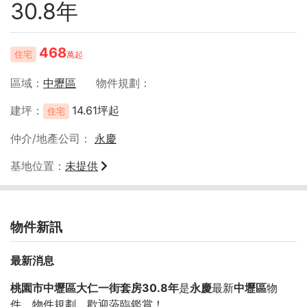
30.8年
468
住宅
萬起
區域
中壢區
物件規劃
建坪
14.61坪起
住宅
仲介/地產公司
永慶
基地位置
未提供
物件新訊
最新消息
桃園市中壢區大仁一街套房30.8年
是
永慶
最新
中壢區
物
件，物件規劃
，歡迎蒞臨鑑賞！