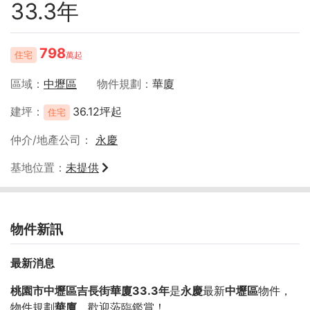
33.3年
798
住宅
萬起
區域
中壢區
物件規劃
華廈
建坪
36.12坪起
住宅
仲介/地產公司
永慶
基地位置
未提供
物件新訊
最新消息
桃園市中壢區吉長街華廈33.3年
是
永慶
最新
中壢區
物件，
物件規劃
華廈
，歡迎蒞臨鑑賞！