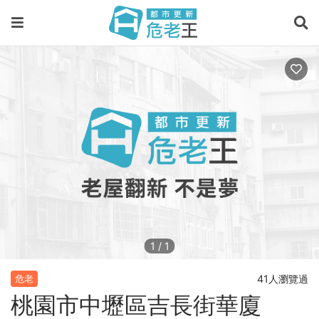
1
/
1
41人瀏覽過
危老
桃園市中壢區吉長街華廈