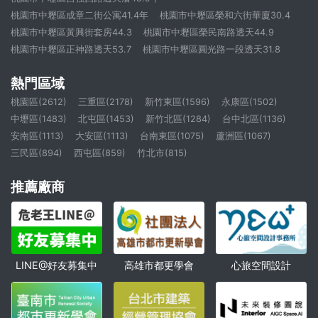
桃園市中壢區成章二街公寓41.4年
桃園市中壢區榮和六街華廈30.4
桃園市中壢區黃興街套房44.3
桃園市中壢區榮民南路透天44.9
桃園市中壢區正神路透天53.7
桃園市中壢區圓光路一段透天31.8
熱門區域
桃園區(2612)
三重區(2178)
新竹東區(1596)
永康區(1502)
中壢區(1483)
北屯區(1453)
新竹北區(1284)
台中北區(1136)
安南區(1113)
大安區(1113)
台南東區(1075)
蘆洲區(1067)
三民區(894)
西屯區(859)
竹北市(815)
推薦廠商
高雄市都更學會
心旅空間設計
LINE@好友募集中