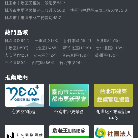
桃園市中壢區民權路二段透天53.3
桃園市中壢區民權路三段透天56.9
桃園市中壢區慈惠三街大樓35.8
桃園市中壢區東林二街套房48.7
熱門區域
桃園區(2642)
三重區(2178)
新竹東區(1621)
永康區(1515)
中壢區(1507)
北屯區(1455)
新竹北區(1299)
台中北區(1138)
大安區(1126)
安南區(1124)
台南東區(1097)
蘆洲區(1067)
三民區(894)
西屯區(864)
竹北市(826)
推薦廠商
心旅空間設計
創世紀不動產訓練
台南市都更學會
中心