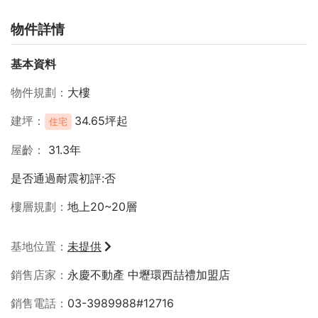
物件詳情
基本資料
物件規劃
大樓
建坪
34.65坪起
住宅
屋齡
31.3年
是否通過耐震初評:否
樓層規劃
地上20~20層
基地位置
未提供
銷售店家
永慶不動產 中壢環西喆禮加盟店
銷售電話
03-3989988#12716