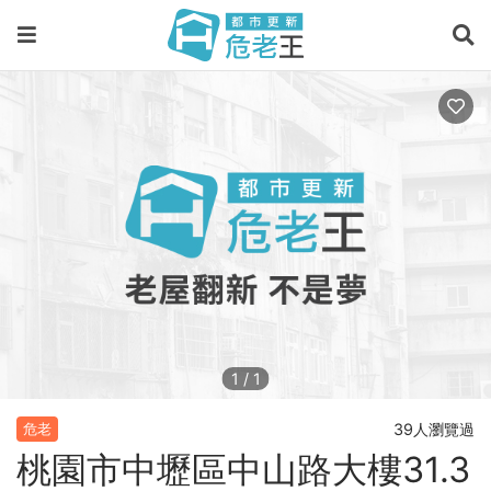
1
/
1
39人瀏覽過
危老
桃園市中壢區中山路大樓31.3