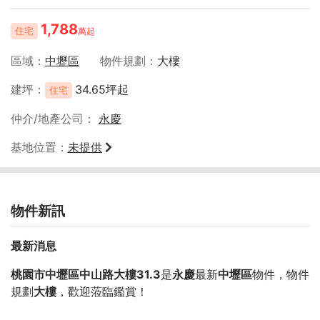
1,788
住宅
萬起
區域
中壢區
物件規劃
大樓
建坪
34.65坪起
住宅
仲介/地產公司
永慶
基地位置
未提供
物件新訊
最新消息
桃園市中壢區中山路大樓31.3
是
永慶
最新
中壢區
物件，物件
規劃
大樓
，歡迎蒞臨鑑賞！