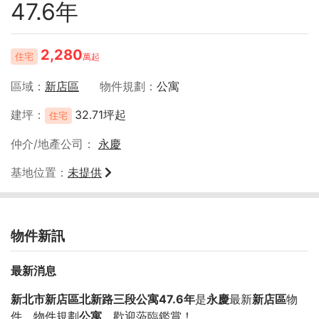
47.6年
2,280
住宅
萬起
區域
新店區
物件規劃
公寓
建坪
32.71坪起
住宅
仲介/地產公司
永慶
基地位置
未提供
物件新訊
最新消息
新北市新店區北新路三段公寓47.6年
是
永慶
最新
新店區
物
件，物件規劃
公寓
，歡迎蒞臨鑑賞！