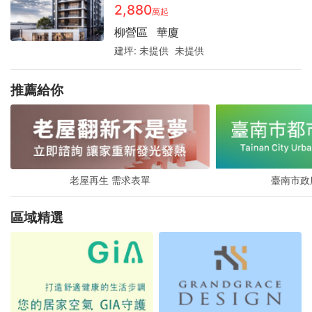
2,880
萬起
柳營區
華廈
建坪:
未提供
未提供
推薦給你
老屋再生 需求表單
臺南市政
區域精選