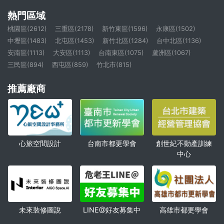
熱門區域
桃園區(2612)
三重區(2178)
新竹東區(1596)
永康區(1502)
中壢區(1483)
北屯區(1453)
新竹北區(1284)
台中北區(1136)
安南區(1113)
大安區(1113)
台南東區(1075)
蘆洲區(1067)
三民區(894)
西屯區(859)
竹北市(815)
推薦廠商
心旅空間設計
創世紀不動產訓練
台南市都更學會
中心
未來裝修圖說
高雄市都更學會
LINE@好友募集中