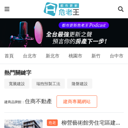
首頁
台北市
新北市
桃園市
新竹
台中市
熱門關鍵字
寬騰建設
瑞煦預製工法
隆磐建設
住商不動產
建商專屬網站
建商品牌館：
柳營藝術館旁住宅區建地(持分)
危老