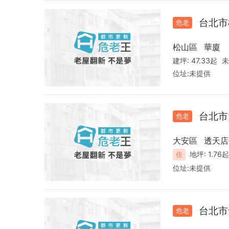
台北市
危老
松山區
華廈
建坪:
47.33起
未
位址:
未提供
台北市
危老
大安區
透天店
地坪:
1.76
住
位址:
未提供
台北市
危老