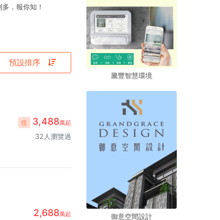
利多，報你知！
預設排序
騰豐智慧環境
騰豐智慧環境
騰豐智慧環境
3,488
住
萬起
32人瀏覽過
2,688
萬起
御意空間設計
御意空間設計
御意空間設計