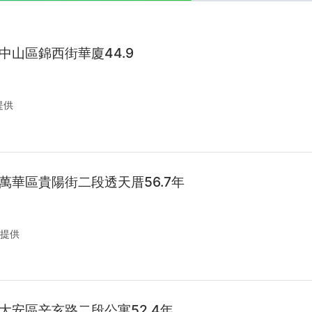
中山區錦西街華廈44.9
提供
萬華區貴陽街二段透天厝56.7年
提供
大安區辛亥路二段公寓52.4年