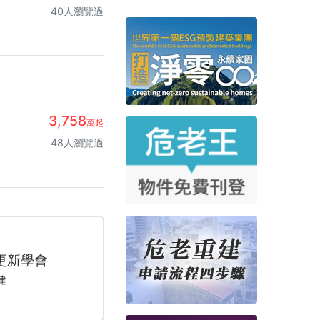
40人瀏覽過
3,758
萬起
48人瀏覽過
不是夢
修圖說
間設計
ow
ow
全台最強更新之聲，預言你的房產下一步！
全台最強更新之聲，預言你的房產下一步！
更新學會
設計免費諮詢
設計平台
光發熱！
設計平台
危老王
危老王
圖說
建