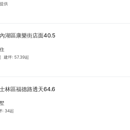
提供
內湖區康樂街店面40.5
住
起
建坪:
57.39起
士林區福德路透天64.6
墅
坪:
34起