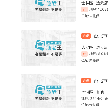
士林區
透天店
地坪:
17.0
住
位址:
未提供
台北市
危老
大安區
透天店
地坪:
8.91
住
位址:
未提供
台北市
危老
內湖區
其他
建坪:
25.14起
未
位址:
未提供