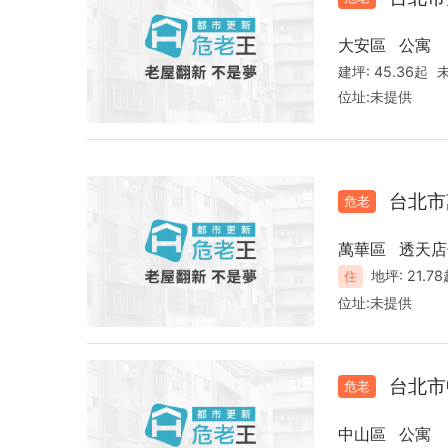
大安區
公寓
建坪:
45.36起
位址:
未提供
台北市
危老
萬華區
透天店
地坪:
21.7
住
位址:
未提供
台北市
危老
中山區
公寓