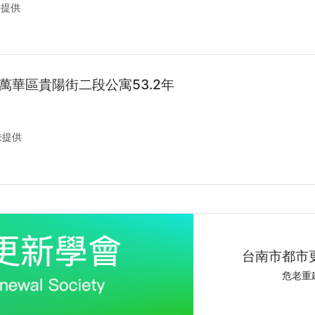
提供
萬華區貴陽街二段公寓53.2年
未提供
老屋翻新
未來裝
心旅空
idsh
idsh
台南市都市
老屋翻新、室內
好宅秀居家
讓家重新發
好宅秀居家
都市更新
都市更新
未來裝修
危老重