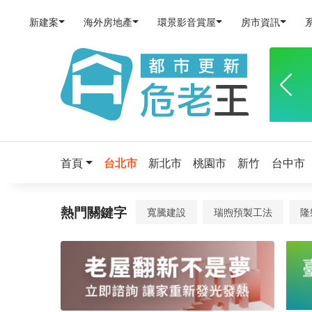
物
新建案
海外房地產
環景影音賞屋
房市資訊
件
－
預
售
屋、
新
首頁
台北市
新北市
桃園市
新竹
台中市
成
屋、
熱門關鍵字
寬騰建設
瑞煦預製工法
隆
物
件
查