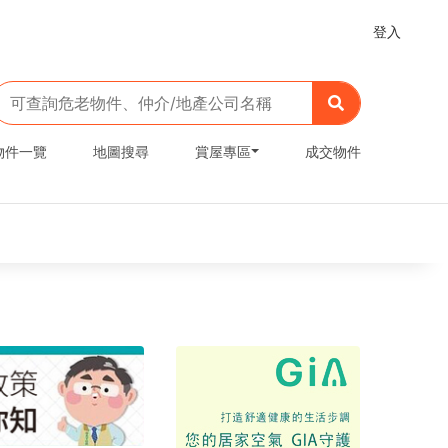
登入
物件一覽
地圖搜尋
賞屋專區
成交物件
老屋再生 需求表單
臺南市政府危老重建
危老重建政策大利多，報你知！