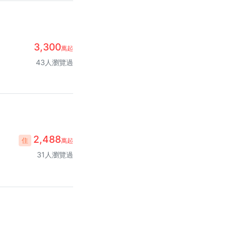
3,300
萬起
43人瀏覽過
2,488
住
萬起
31人瀏覽過