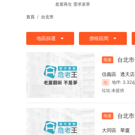
詢
老屋再生 需求表單
首頁
台北市
地區篩選
價格區間
台北市
危老
信義區
透天店
地坪:
3.32
住
位址:
未提供
台北市
危老
大同區
華廈