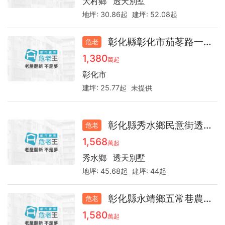
大村鄉
透天別墅
地坪:
30.86起
建坪:
52.08起
彰化縣彰化市茄苳路一段透天厝45.5年
危老
1,380
萬起
彰化市
建坪:
25.77起
未提供
彰化縣秀水鄉民意街透天35.2
危老
1,568
萬起
秀水鄉
透天別墅
地坪:
45.68起
建坪:
44起
彰化縣永靖鄉五常巷農舍38.7
危老
1,580
萬起