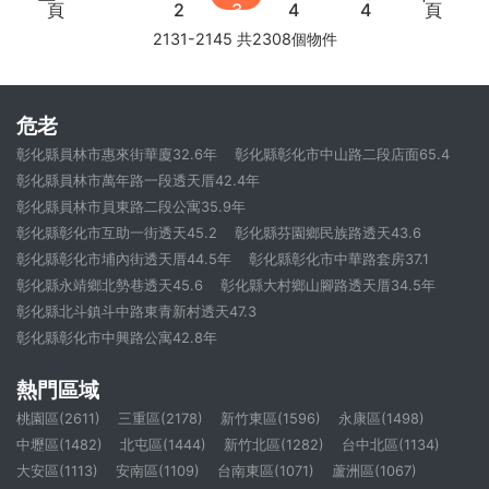
頁
2
3
4
4
頁
2131-2145 共2308個物件
危老
彰化縣員林市惠來街華廈32.6年
彰化縣彰化市中山路二段店面65.4
彰化縣員林市萬年路一段透天厝42.4年
彰化縣員林市員東路二段公寓35.9年
彰化縣彰化市互助一街透天45.2
彰化縣芬園鄉民族路透天43.6
彰化縣彰化市埔內街透天厝44.5年
彰化縣彰化市中華路套房37.1
彰化縣永靖鄉北勢巷透天45.6
彰化縣大村鄉山腳路透天厝34.5年
彰化縣北斗鎮斗中路東青新村透天47.3
彰化縣彰化市中興路公寓42.8年
熱門區域
桃園區(2611)
三重區(2178)
新竹東區(1596)
永康區(1498)
中壢區(1482)
北屯區(1444)
新竹北區(1282)
台中北區(1134)
大安區(1113)
安南區(1109)
台南東區(1071)
蘆洲區(1067)