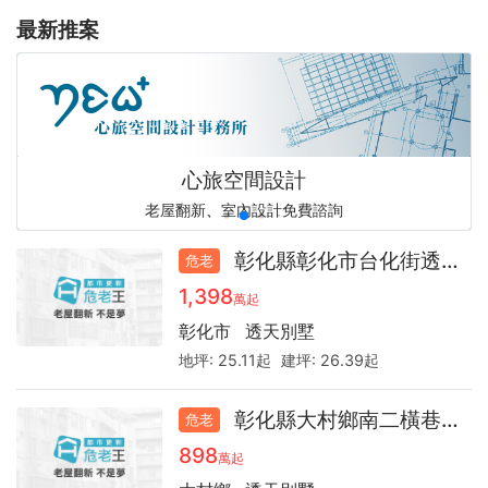
最新推案
全台最強更新之聲，預言你的房產下一步！
全台最強更新之聲，預言你的房產下一步！
老屋翻新不是夢
未來裝修圖說
心旅空間設計
未來裝修圖說
idshow
台南市都市更新學會
老屋翻新、室內設計免費諮詢
讓家重新發光發熱！
好宅秀居家設計平台
都市更新危老王
都市更新危老王
未來裝修圖說
未來裝修圖說
危老重建
彰化縣彰化市台化街透天55.3
危老
1,398
萬起
彰化市
透天別墅
地坪:
25.11起
建坪:
26.39起
彰化縣大村鄉南二橫巷別墅32.5年
危老
898
萬起