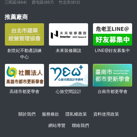
三民區(894)
西屯區(857)
竹北市(812)
推薦廠商
創世紀不動產訓練
未來裝修圖說
LINE@好友募集中
中心
高雄市都更學會
心旅空間設計
台南市都更學會
關於我們
服務條款
隱私權政策
資料使用政策
網站導覽
聯絡我們