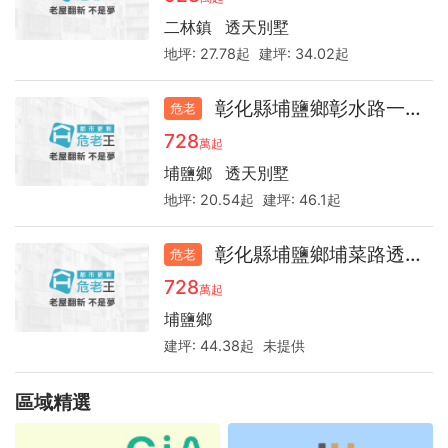
詢
二林鎮
透天別墅
地坪:
27.78起
建坪:
34.02起
彰化縣埔鹽鄉彰水路一段透天39.7
危老
728
萬起
埔鹽鄉
透天別墅
地坪:
20.54起
建坪:
46.1起
彰化縣埔鹽鄉埔菜路透天厝30.8年
危老
728
萬起
埔鹽鄉
建坪:
44.38起
未提供
區域精選