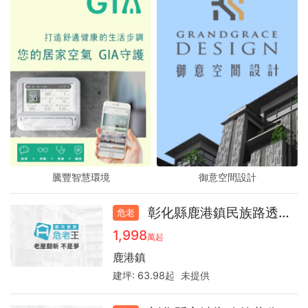
騰豐智慧環境
騰豐智慧環境
騰豐智慧環境
御意空間設計
御意空間設計
御意空間設計
彰化縣鹿港鎮民族路透天厝40.2年
危老
1,998
萬起
鹿港鎮
建坪:
63.98起
未提供