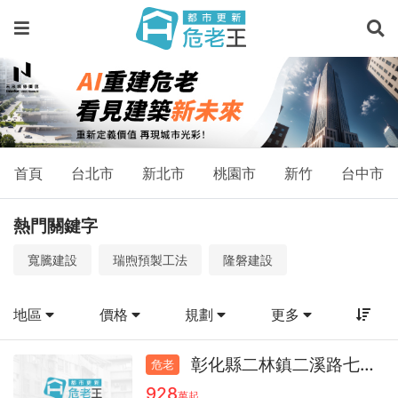
物
件
－
預
售
屋、
首頁
台北市
新北市
桃園市
新竹
台中市
新
熱門關鍵字
成
寬騰建設
瑞煦預製工法
隆磐建設
屋、
物
地區
價格
規劃
更多
件
查
彰化縣二林鎮二溪路七段透天42.3
危老
928
萬起