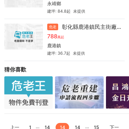
永靖鄉
建坪:
84.8起
未提供
彰化縣鹿港鎮民主街廠房30.8
危老
788
萬起
鹿港鎮
建坪:
36.7起
未提供
猜你喜歡
…
…
上一
1
14
14
14
15
下一