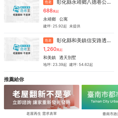
彰化縣永靖鄉八德巷公寓54.2
危老
688
萬起
永靖鄉
公寓
建坪:
25.92起
未提供
彰化縣和美鎮信安路透天33.4
危老
1,260
萬起
和美鎮
透天別墅
地坪:
23.39起
建坪:
54.62起
推薦給你
老屋再生 需求表單
臺南市政