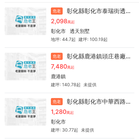
彰化縣彰化市泰瑞街透天44.2
危老
2,098
萬起
彰化市
透天別墅
地坪:
44.7起
建坪:
100.19起
彰化縣鹿港鎮頭庄巷廠房34.6年
危老
7,480
萬起
鹿港鎮
建坪:
140.78起
未提供
彰化縣彰化市中華西路透天厝48.8年
危老
1,280
萬起
彰化市
建坪:
30.77起
未提供