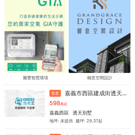
騰豐智慧環境
騰豐智慧環境
騰豐智慧環境
御意空間設計
御意空間設計
御意空間設計
嘉義市西區建成街透天44.6
危老
598
萬起
嘉義西區
透天別墅
地坪:
未提供
建坪:
29.37起