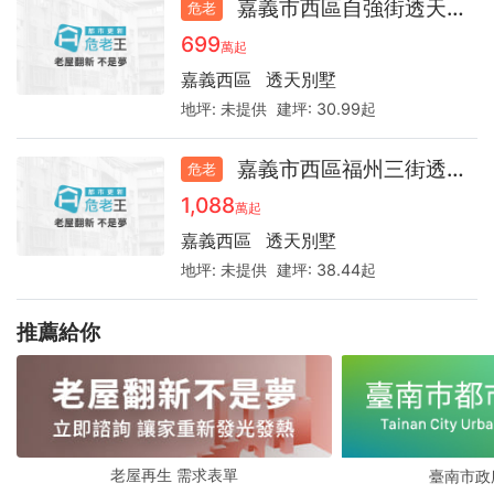
嘉義市西區自強街透天48.3
危老
699
萬起
嘉義西區
透天別墅
地坪:
未提供
建坪:
30.99起
嘉義市西區福州三街透天41.8
危老
1,088
萬起
嘉義西區
透天別墅
地坪:
未提供
建坪:
38.44起
推薦給你
老屋再生 需求表單
臺南市政