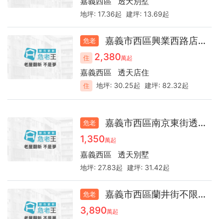
嘉義西區
透天別墅
地坪:
17.36起
建坪:
13.69起
嘉義市西區興業西路店面41.3
危老
2,380
住
萬起
嘉義西區
透天店住
地坪:
30.25起
建坪:
82.32起
住
嘉義市西區南京東街透天43.3
危老
1,350
萬起
嘉義西區
透天別墅
地坪:
27.83起
建坪:
31.42起
嘉義市西區蘭井街不限51.6年
危老
3,890
萬起