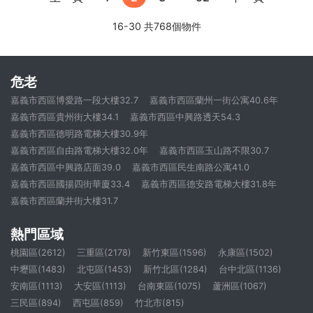
16-30 共768個物件
危老
嘉義市西區博愛路一段大樓32.7
嘉義市西區蘭州一街公寓40.6年
嘉義市西區貴州街大樓34.1
嘉義市西區中興路透天54.3
嘉義市西區德明路電梯大樓30.9年
嘉義市西區自由路電梯大樓32.0年
嘉義市西區玉山路不限30.7
嘉義市西區中興路店面39.0
嘉義市西區民生南路公寓41.0
嘉義市西區國揚四街華廈33.4
嘉義市西區德安路電梯大樓31.8年
嘉義市西區蘭井街大樓31.7
熱門區域
桃園區(2612)
三重區(2178)
新竹東區(1596)
永康區(1502)
中壢區(1483)
北屯區(1453)
新竹北區(1284)
台中北區(1136)
安南區(1113)
大安區(1113)
台南東區(1075)
蘆洲區(1067)
三民區(894)
西屯區(859)
竹北市(815)