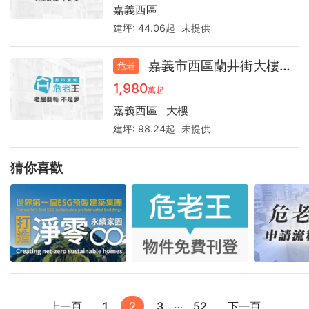
嘉義西區
建坪:
44.06起
未提供
嘉義市西區蘭井街大樓31.7
危老
1,980
萬起
嘉義西區
大樓
建坪:
98.24起
未提供
猜你喜歡
…
上一頁
1
2
3
52
下一頁