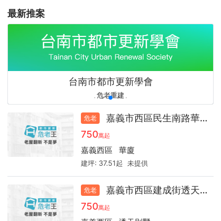
最新推案
全台最強更新之聲，預言你的房產下一步！
全台最強更新之聲，預言你的房產下一步！
老屋翻新不是夢
未來裝修圖說
心旅空間設計
idshow
idshow
台南市都市更新學會
老屋翻新、室內設計免費諮詢
好宅秀居家設計平台
讓家重新發光發熱！
好宅秀居家設計平台
都市更新危老王
都市更新危老王
未來裝修圖說
危老重建
嘉義市西區民生南路華廈37.5
危老
750
萬起
嘉義西區
華廈
建坪:
37.51起
未提供
嘉義市西區建成街透天63.2
危老
750
萬起