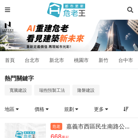
物
件
－
預
售
屋、
首頁
台北市
新北市
桃園市
新竹
台中市
新
熱門關鍵字
成
寬騰建設
瑞煦預製工法
隆磐建設
屋、
物
地區
價格
規劃
更多
件
查
嘉義市西區民生南路公寓41.0
危老
668
萬起