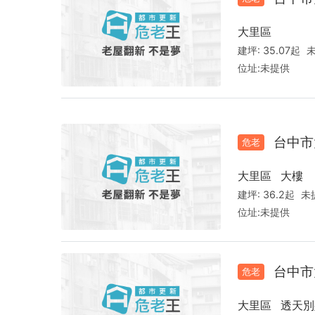
大里區
建坪:
35.07起
未
位址:
未提供
台中市
危老
大里區
大樓
建坪:
36.2起
未
位址:
未提供
台中市
危老
大里區
透天別