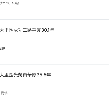
坪:
28.48起
大里區成功二路華廈30.1年
提供
大里區光榮街華廈35.5年
未提供