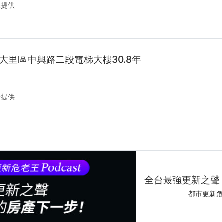
提供
大里區中興路二段電梯大樓30.8年
提供
老屋翻新
老屋翻新
心旅空
未來裝
心旅空
idsh
台南市都市
老屋翻新、室內
老屋翻新、室內
讓家重新發
好宅秀居家
讓家重新發
都市更新
未來裝修
危老重