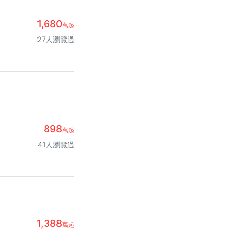
1,680
萬起
27人瀏覽過
898
萬起
41人瀏覽過
1,388
萬起