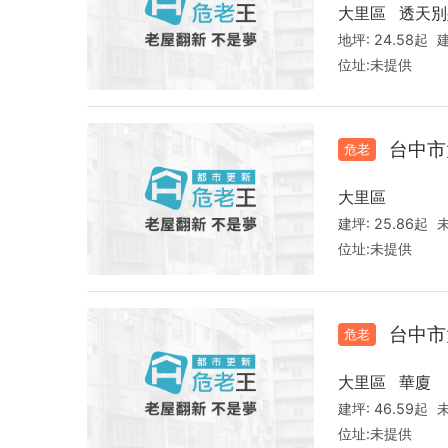
大里區
透天別
地坪:
24.58起
建
位址:
未提供
台中市
危老
大里區
建坪:
25.86起
位址:
未提供
台中市
危老
大里區
華廈
建坪:
46.59起
位址:
未提供