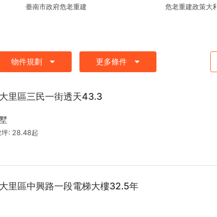
危老重建政策大
臺南市政府危老重建
物件規劃
更多條件
大里區三民一街透天43.3
墅
坪:
28.48起
大里區中興路一段電梯大樓32.5年