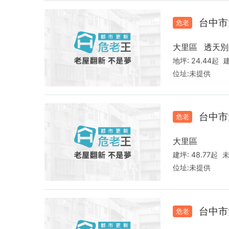
台中市
危老
大里區
透天別
地坪:
24.44起
建
位址:
未提供
台中市
危老
大里區
建坪:
48.77起
未
位址:
未提供
台中市
危老