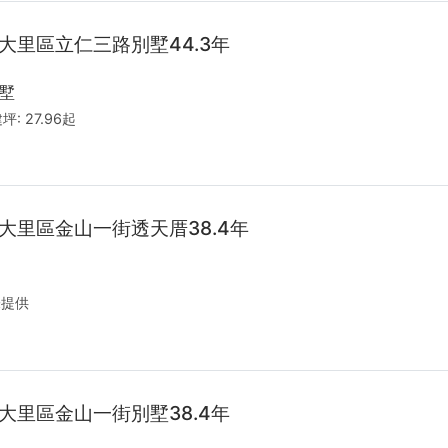
大里區立仁三路別墅44.3年
墅
坪:
27.96起
大里區金山一街透天厝38.4年
提供
大里區金山一街別墅38.4年