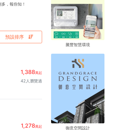
利多，報你知！
預設排序
騰豐智慧環境
騰豐智慧環境
騰豐智慧環境
1,388
萬起
42人瀏覽過
1,278
萬起
御意空間設計
御意空間設計
御意空間設計