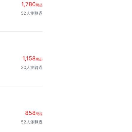
1,780
萬起
52人瀏覽過
1,158
萬起
30人瀏覽過
858
萬起
52人瀏覽過