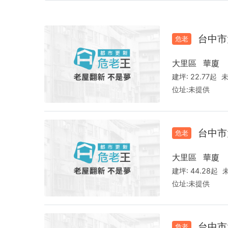
台中市
危老
大里區
華廈
建坪:
22.77起
未
位址:
未提供
台中市
危老
大里區
華廈
建坪:
44.28起
位址:
未提供
台中市
危老