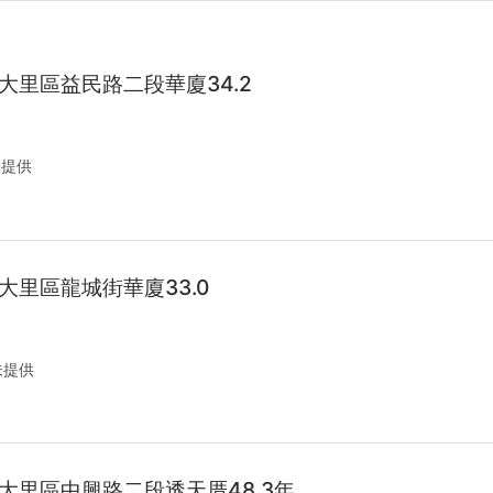
大里區益民路二段華廈34.2
提供
大里區龍城街華廈33.0
未提供
大里區中興路二段透天厝48.3年